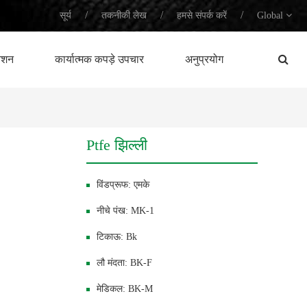
/
/
/
सूर्य
तकनीकी लेख
हमसे संपर्क करें
Global
नेशन
कार्यात्मक कपड़े उपचार
अनुप्रयोग
Ptfe झिल्ली
विंडप्रूफ: एमके
नीचे पंख: MK-1
टिकाऊ: Bk
लौ मंदता: BK-F
मेडिकल: BK-M