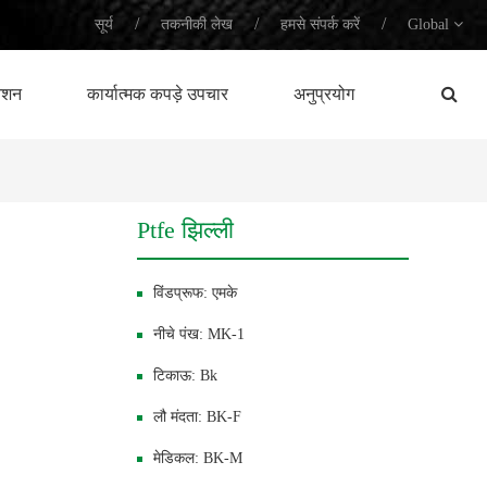
/
/
/
सूर्य
तकनीकी लेख
हमसे संपर्क करें
Global
नेशन
कार्यात्मक कपड़े उपचार
अनुप्रयोग
Ptfe झिल्ली
विंडप्रूफ: एमके
नीचे पंख: MK-1
टिकाऊ: Bk
लौ मंदता: BK-F
मेडिकल: BK-M