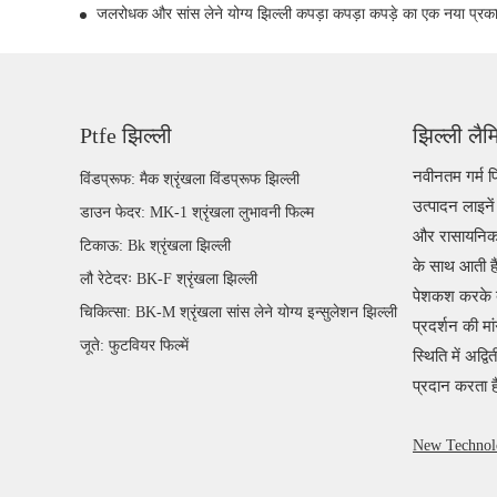
जलरोधक और सांस लेने योग्य झिल्ली कपड़ा कपड़ा कपड़े का एक नया प्रका
Ptfe झिल्ली
झिल्ली लैम
नवीनतम गर्म प
विंडप्रूफ: मैक श्रृंखला विंडप्रूफ झिल्ली
उत्पादन लाइनें 
डाउन फेदर: MK-1 श्रृंखला लुभावनी फिल्म
और रासायनिक न
टिकाऊ: Bk श्रृंखला झिल्ली
के साथ आती है
लौ रेटेदरः BK-F श्रृंखला झिल्ली
पेशकश करके बह
चिकित्सा: BK-M श्रृंखला सांस लेने योग्य इन्सुलेशन झिल्ली
प्रदर्शन की मा
जूते: फुटवियर फिल्में
स्थिति में अद्
प्रदान करता 
New Technol