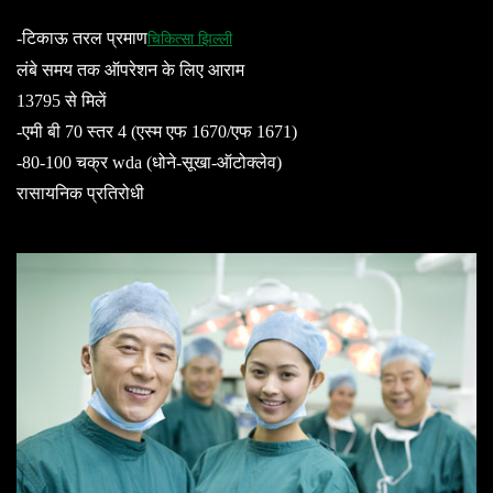
-टिकाऊ तरल प्रमाण
चिकित्सा झिल्ली
लंबे समय तक ऑपरेशन के लिए आराम
13795 से मिलें
-एमी बी 70 स्तर 4 (एस्‍म एफ 1670/एफ 1671)
-80-100 चक्र wda (धोने-सूखा-ऑटोक्लेव)
रासायनिक प्रतिरोधी