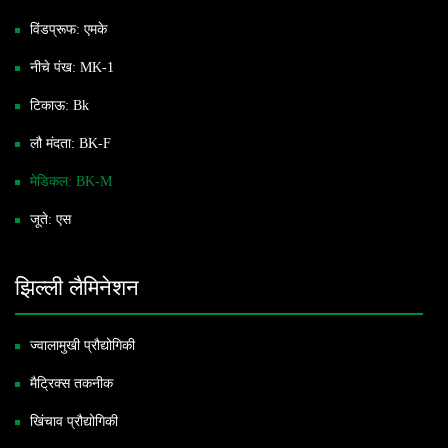
विंडप्रूफ: एमके
नीचे पंख: MK-1
टिकाऊ: Bk
लौ मंदता: BK-F
मेडिकल: BK-M
जूते: एस
झिल्ली लैमिनेशन
ज्वालामुखी प्रौद्योगिकी
मैट्रिक्स तकनीक
खिंचाव प्रौद्योगिकी